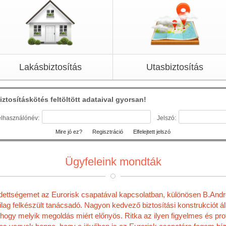
Lakásbiztosítás
Utasbiztosítás
iztosításkötés feltöltött adataival gyorsan!
lhasználónév:
Jelszó:
Mire jó ez?
Regisztráció
Elfelejtett jelszó
Ügyfeleink mondták
dettségemet az Eurorisk csapatával kapcsolatban, különösen B.Andre
ag felkészült tanácsadó. Nagyon kedvező biztosítási konstrukciót á
 hogy melyik megoldás miért előnyös. Ritka az ilyen figyelmes és prof