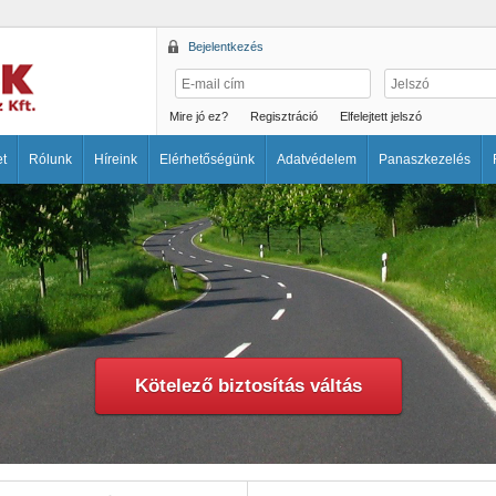
Bejelentkezés
Mire jó ez?
Regisztráció
Elfelejtett jelszó
et
Rólunk
Híreink
Elérhetőségünk
Adatvédelem
Panaszkezelés
Kötelező biztosítás váltás