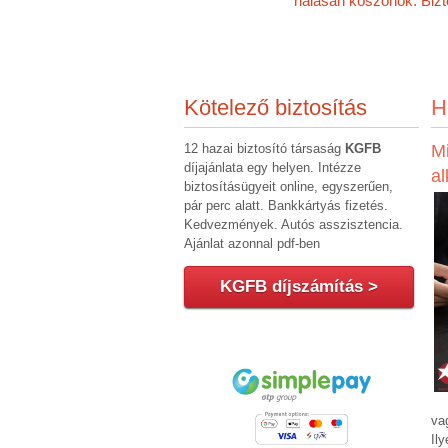
hálásan köszönök. Bizto
Kötelező biztosítás
H
12 hazai biztosító társaság
KGFB
Mi
díjajánlata egy helyen. Intézze
a
biztosításügyeit online, egyszerűen,
pár perc alatt. Bankkártyás fizetés.
Kedvezmények. Autós asszisztencia.
Ajánlat azonnal pdf-ben
KGFB díjszámítás >
va
Il