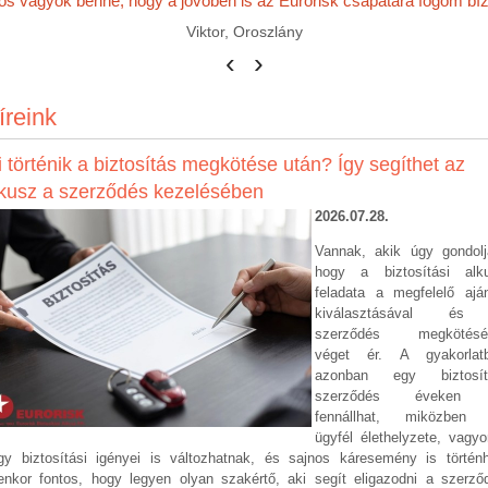
s vagyok benne, hogy a jövőben is az Eurorisk csapatára fogom bízn
Viktor, Oroszlány
‹
›
íreink
 történik a biztosítás megkötése után? Így segíthet az
lkusz a szerződés kezelésében
2026.07.2
8.
Vannak, akik úgy gondolj
hogy a biztosítási alk
feladata a megfelelő aján
kiválasztásával és
szerződés megkötésé
véget ér. A gyakorlat
azonban egy biztosít
szerződés éveken 
fennállhat, miközben
ügyfél élethelyzete, vagyo
gy biztosítási igényei is változhatnak, és sajnos káresemény is történh
yenkor fontos, hogy legyen olyan szakértő, aki segít eligazodni a szerző