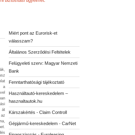
i biztosítási ügyeimet."
Miért pont az Eurorisk-et
válasszam?
Általános Szerződési Feltételek
Felügyeleti szerv: Magyar Nemzeti
ák,
Bank
usz
lat
Fenntarthatósági tájékoztató
 a
vel
Használtautó-kereskedelem –
ban
hasznaltautok.hu
ási
át
Kárszakértés - Claim Controll
 az
na,
Gépjármű-kereskedelem - CarNet
et.
dés
Finanszírozás - Euroleasing